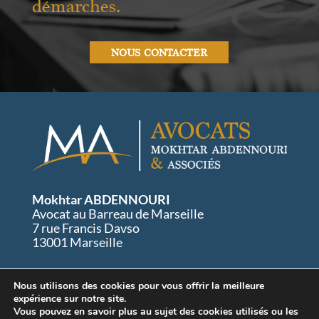
démarches.
NOUS CONTACTER
Mokhtar ABDENNOURI
Avocat au Barreau de Marseille
7 rue Francis Davso
13001 Marseille
Nous utilisons des cookies pour vous offrir la meilleure
Tel: 04.84.89.55.25
expérience sur notre site.
Port: 06.67.08.83.58
Vous pouvez en savoir plus au sujet des cookies utilisés ou les